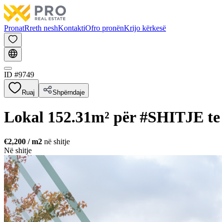
Pronat
Rreth nesh
Kontakti
Ofro pronën
Krijo kërkesë
ID #
9749
Ruaj
Shpërndaje
Lokal 152.31m² për #SHITJE te 
€2,200
/ m2
në shitje
Në shitje