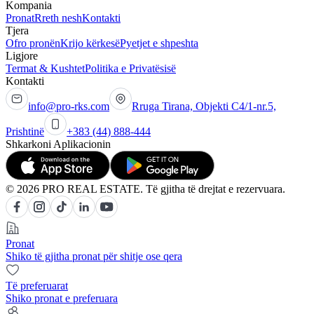
Kompania
Pronat
Rreth nesh
Kontakti
Tjera
Ofro pronën
Krijo kërkesë
Pyetjet e shpeshta
Ligjore
Termat & Kushtet
Politika e Privatësisë
Kontakti
info@pro-rks.com
Rruga Tirana, Objekti C4/1-nr.5,
Prishtinë
+383 (44) 888-444
Shkarkoni Aplikacionin
© 2026 PRO REAL ESTATE. Të gjitha të drejtat e rezervuara.
Pronat
Shiko të gjitha pronat për shitje ose qera
Të preferuarat
Shiko pronat e preferuara