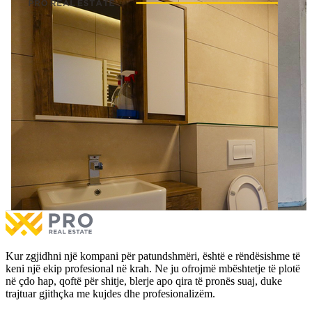
Lokal 100m² me #QIRA në Emshir – Kalabri.
Lokal 
Lokal 100m² me #QIRA në Emshir – Kalabri.
Lokal 
€850
me qira
€850
m
1 hap
1 hapësirë
2 banjo
Më shumë
Më 
Kur zgjidhni një kompani për patundshmëri, është e rëndësishme të
keni një ekip profesional në krah. Ne ju ofrojmë mbështetje të plotë
në çdo hap, qoftë për shitje, blerje apo qira të pronës suaj, duke
trajtuar gjithçka me kujdes dhe profesionalizëm.