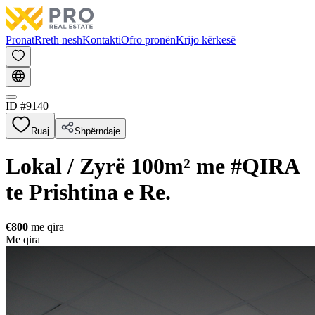
Pronat
Rreth nesh
Kontakti
Ofro pronën
Krijo kërkesë
ID #
9140
Ruaj
Shpërndaje
Lokal / Zyrë 100m² me #QIRA
te Prishtina e Re.
€800
me qira
Me qira