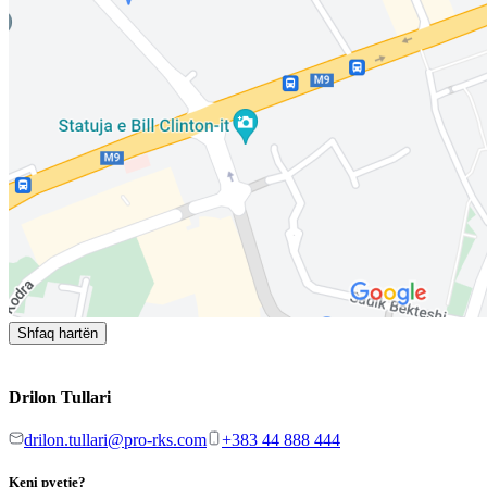
Shfaq hartën
Drilon Tullari
drilon.tullari@pro-rks.com
+383 44 888 444
Keni pyetje?