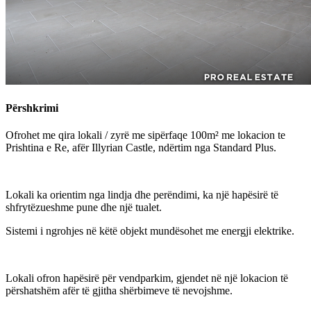
Përshkrimi
Ofrohet me qira lokali / zyrë me sipërfaqe 100m² me lokacion te
Prishtina e Re, afër Illyrian Castle, ndërtim nga Standard Plus.
Lokali ka orientim nga lindja dhe perëndimi, ka një hapësirë të
shfrytëzueshme pune dhe një tualet.
Sistemi i ngrohjes në këtë objekt mundësohet me energji elektrike.
Lokali ofron hapësirë për vendparkim, gjendet në një lokacion të
përshatshëm afër të gjitha shërbimeve të nevojshme.