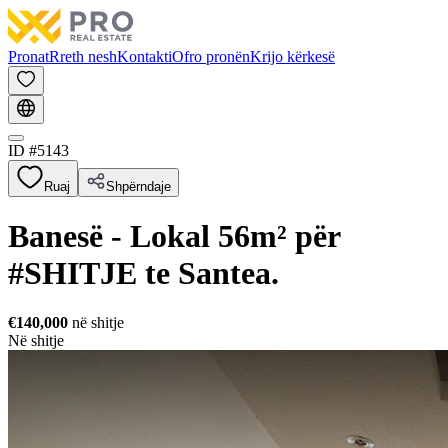
Pronat
Rreth nesh
Kontakti
Ofro pronën
Krijo kërkesë
ID #
5143
Ruaj
Shpërndaje
Banesë - Lokal 56m² për
#SHITJE te Santea.
€140,000
në shitje
Në shitje