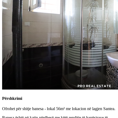
Përshkrimi
Ofrohet për shitje banesa - lokal 56m² me lokacion në lagjen Santea.
Banesa është në katin përdhesë me këtë renditje të hapësirave të