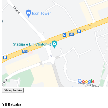
Shfaq hartën
Yll Batusha