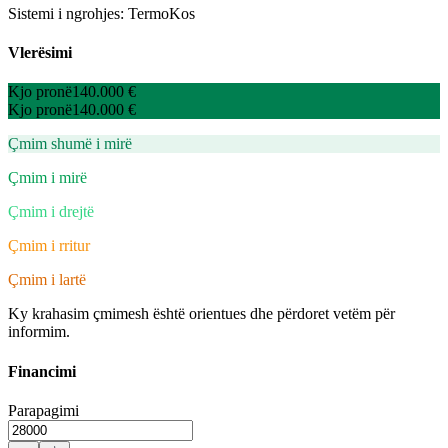
Sistemi i ngrohjes: TermoKos
Vlerësimi
Kjo pronë
140.000 €
Kjo pronë
140.000 €
Çmim shumë i mirë
Çmim i mirë
Çmim i drejtë
Çmim i rritur
Çmim i lartë
Ky krahasim çmimesh është orientues dhe përdoret vetëm për
informim.
Financimi
Parapagimi