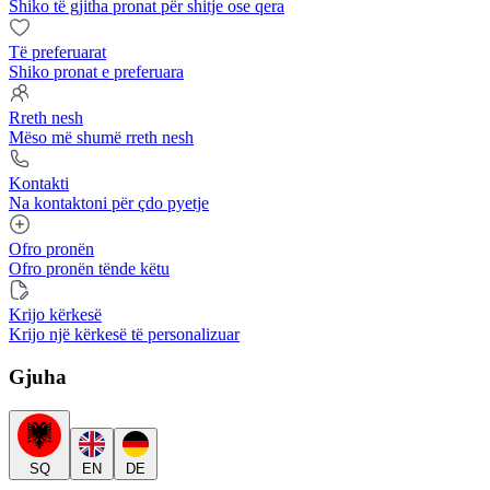
Shiko të gjitha pronat për shitje ose qera
Të preferuarat
Shiko pronat e preferuara
Rreth nesh
Mëso më shumë rreth nesh
Kontakti
Na kontaktoni për çdo pyetje
Ofro pronën
Ofro pronën tënde këtu
Krijo kërkesë
Krijo një kërkesë të personalizuar
Gjuha
SQ
EN
DE