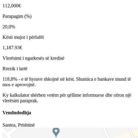
112,000€
Parapagim (%)
20,0%
Kësti mujor i përfafët
1,187.93€
Vlerësimi i ngarkesës së kredisë
Rrezik i lartë
118,8%
-
e të hyrave shkojnë në këst. Shumica e bankave mund të
mos e aprovojnë.
Ky kalkulator shërben vetëm për qëllime informuese dhe ofron një
vlerësim paraprak.
Vendndodhja
Santea
,
Prishtinë