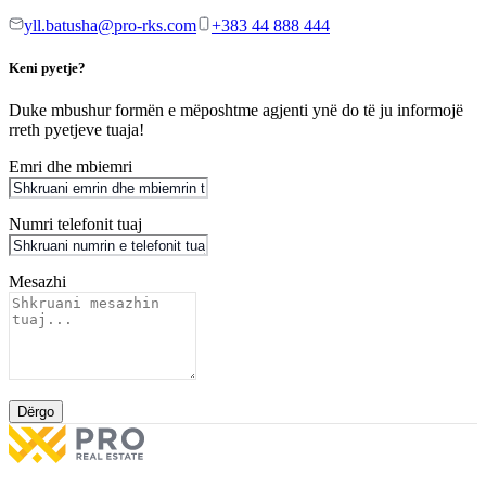
yll.batusha@pro-rks.com
+383 44 888 444
Keni pyetje?
Duke mbushur formën e mëposhtme agjenti ynë do të ju informojë
rreth pyetjeve tuaja!
Emri dhe mbiemri
Numri telefonit tuaj
Mesazhi
Dërgo