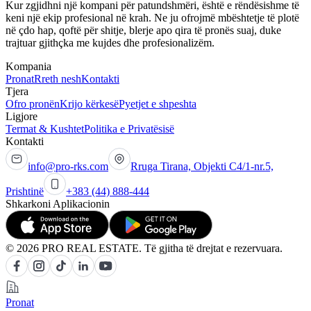
Kur zgjidhni një kompani për patundshmëri, është e rëndësishme të
keni një ekip profesional në krah. Ne ju ofrojmë mbështetje të plotë
në çdo hap, qoftë për shitje, blerje apo qira të pronës suaj, duke
trajtuar gjithçka me kujdes dhe profesionalizëm.
Kompania
Pronat
Rreth nesh
Kontakti
Tjera
Ofro pronën
Krijo kërkesë
Pyetjet e shpeshta
Ligjore
Termat & Kushtet
Politika e Privatësisë
Kontakti
info@pro-rks.com
Rruga Tirana, Objekti C4/1-nr.5,
Prishtinë
+383 (44) 888-444
Shkarkoni Aplikacionin
© 2026 PRO REAL ESTATE. Të gjitha të drejtat e rezervuara.
Pronat