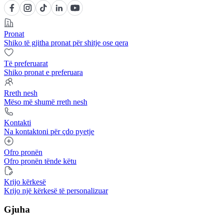
Pronat
Shiko të gjitha pronat për shitje ose qera
Të preferuarat
Shiko pronat e preferuara
Rreth nesh
Mëso më shumë rreth nesh
Kontakti
Na kontaktoni për çdo pyetje
Ofro pronën
Ofro pronën tënde këtu
Krijo kërkesë
Krijo një kërkesë të personalizuar
Gjuha