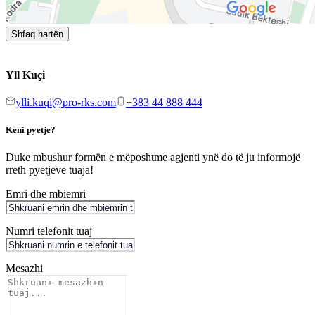
Shfaq hartën
Yll Kuçi
ylli.kuqi@pro-rks.com
+383 44 888 444
Keni pyetje?
Duke mbushur formën e mëposhtme agjenti ynë do të ju informojë
rreth pyetjeve tuaja!
Emri dhe mbiemri
Numri telefonit tuaj
Mesazhi