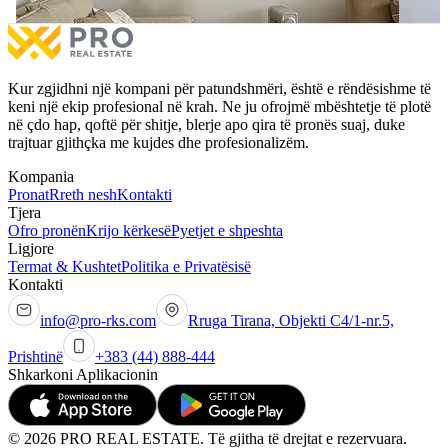
1 dhomë gjumi
1 Tarracë
2 dh
Më shumë
Kur zgjidhni një kompani për patundshmëri, është e rëndësishme të
keni një ekip profesional në krah. Ne ju ofrojmë mbështetje të plotë
në çdo hap, qoftë për shitje, blerje apo qira të pronës suaj, duke
trajtuar gjithçka me kujdes dhe profesionalizëm.
Kompania
Pronat
Rreth nesh
Kontakti
Tjera
Ofro pronën
Krijo kërkesë
Pyetjet e shpeshta
Ligjore
Termat & Kushtet
Politika e Privatësisë
Kontakti
info@pro-rks.com
Rruga Tirana, Objekti C4/1-nr.5,
Prishtinë
+383 (44) 888-444
Shkarkoni Aplikacionin
© 2026 PRO REAL ESTATE. Të gjitha të drejtat e rezervuara.