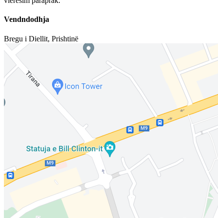
vlerësim paraprak.
Vendndodhja
Bregu i Diellit
,
Prishtinë