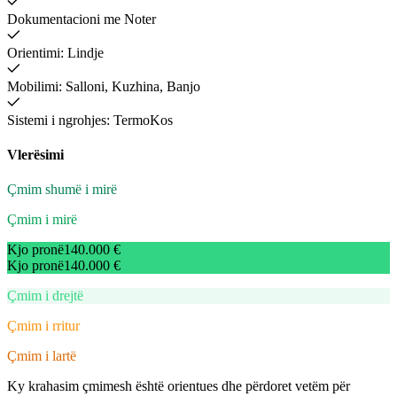
Dokumentacioni me Noter
Orientimi: Lindje
Mobilimi: Salloni, Kuzhina, Banjo
Sistemi i ngrohjes: TermoKos
Vlerësimi
Çmim shumë i mirë
Çmim i mirë
Kjo pronë
140.000 €
Kjo pronë
140.000 €
Çmim i drejtë
Çmim i rritur
Çmim i lartë
Ky krahasim çmimesh është orientues dhe përdoret vetëm për