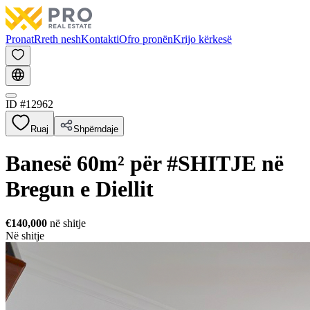
Pronat
Rreth nesh
Kontakti
Ofro pronën
Krijo kërkesë
ID #
12962
Ruaj
Shpërndaje
Banesë 60m² për #SHITJE në
Bregun e Diellit
€140,000
në shitje
Në shitje