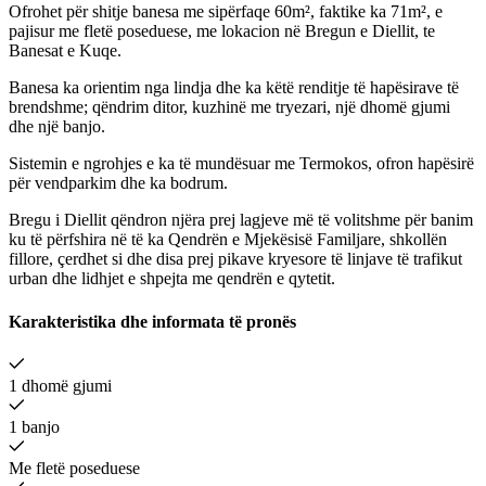
Ofrohet për shitje banesa me sipërfaqe 60m², faktike ka 71m², e
pajisur me fletë poseduese, me lokacion në Bregun e Diellit, te
Banesat e Kuqe.
Banesa ka orientim nga lindja dhe ka këtë renditje të hapësirave të
brendshme; qëndrim ditor, kuzhinë me tryezari, një dhomë gjumi
dhe një banjo.
Sistemin e ngrohjes e ka të mundësuar me Termokos, ofron hapësirë
për vendparkim dhe ka bodrum.
Bregu i Diellit qëndron njëra prej lagjeve më të volitshme për banim
ku të përfshira në të ka Qendrën e Mjekësisë Familjare, shkollën
fillore, çerdhet si dhe disa prej pikave kryesore të linjave të trafikut
urban dhe lidhjet e shpejta me qendrën e qytetit.
Karakteristika dhe informata të pronës
1 dhomë gjumi
1 banjo
Me fletë poseduese