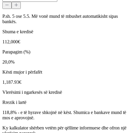
P.sh. 5 ose 5.5. Më vonë mund të mbushet automatikisht sipas
bankës.
Shuma e kredisë
112,000€
Parapagim (%)
20,0%
Kësti mujor i përfafët
1,187.93€
Vlerësimi i ngarkesës së kredisë
Rrezik i lartë
118,8%
-
e të hyrave shkojnë në këst. Shumica e bankave mund të
mos e aprovojnë.
Ky kalkulator shërben vetëm për qëllime informuese dhe ofron një