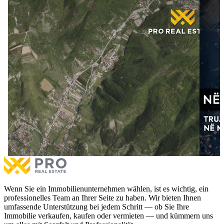
5 Ar Grundstück zum #VERKAUF in Butovc
5 Ar Gr
5 Ar Grundstück zum #VERKAUF in Butovc
5 Ar Gr
€30,000
zu verkaufen
50.0%
€27,50
Mit Besitzurkunde
Dokumentation mit Notar
Mit 
Mehr
Meh
Wenn Sie ein Immobilienunternehmen wählen, ist es wichtig, ein
professionelles Team an Ihrer Seite zu haben. Wir bieten Ihnen
umfassende Unterstützung bei jedem Schritt — ob Sie Ihre
Immobilie verkaufen, kaufen oder vermieten — und kümmern uns