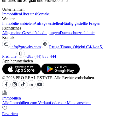
um alles mit Sorgfalt und Professionalität.
Unternehmen
Immobilien
Über uns
Kontakt
Weitere
Immobilie anbieten
Anfrage erstellen
Häufig gestellte Fragen
Rechtliches
Allgemeine Geschäftsbedingungen
Datenschutzrichtlinie
Kontakt
info@pro-rks.com
Rruga Tirana, Objekti C4/1-nr.5,
Prishtinë
+383 (44) 888-444
App herunterladen
© 2026 PRO REAL ESTATE. Alle Rechte vorbehalten.
Immobilien
Alle Immobilien zum Verkauf oder zur Miete ansehen
Favoriten