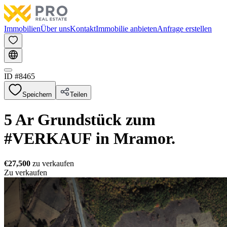
Immobilien
Über uns
Kontakt
Immobilie anbieten
Anfrage erstellen
ID #
8465
Speichern
Teilen
5 Ar Grundstück zum
#VERKAUF in Mramor.
€27,500
zu verkaufen
Zu verkaufen