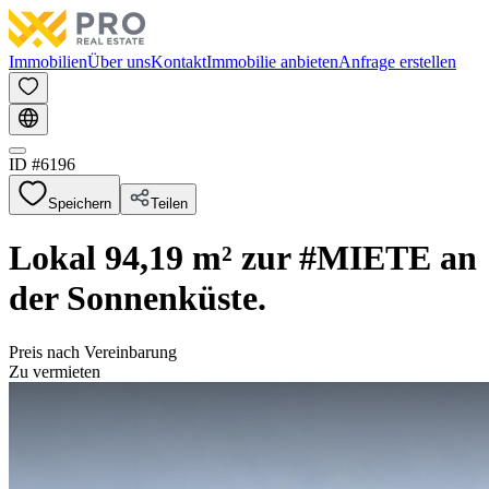
Immobilien
Über uns
Kontakt
Immobilie anbieten
Anfrage erstellen
ID #
6196
Speichern
Teilen
Lokal 94,19 m² zur #MIETE an
der Sonnenküste.
Preis nach Vereinbarung
Zu vermieten