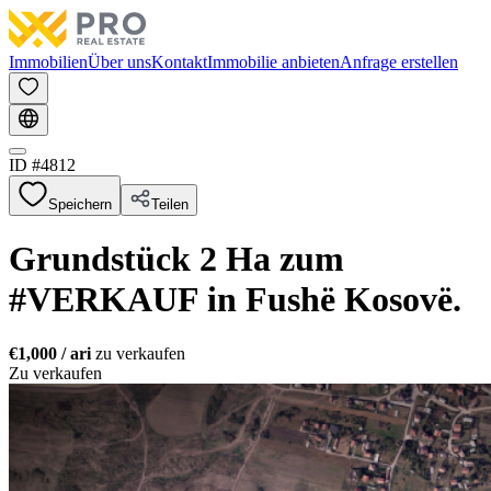
Immobilien
Über uns
Kontakt
Immobilie anbieten
Anfrage erstellen
ID #
4812
Speichern
Teilen
Grundstück 2 Ha zum
#VERKAUF in Fushë Kosovë.
€1,000
/ ari
zu verkaufen
Zu verkaufen