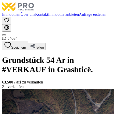
Immobilien
Über uns
Kontakt
Immobilie anbieten
Anfrage erstellen
ID #
4684
Speichern
Teilen
Grundstück 54 Ar in
#VERKAUF in Grashticë.
€3,500
/ ari
zu verkaufen
Zu verkaufen