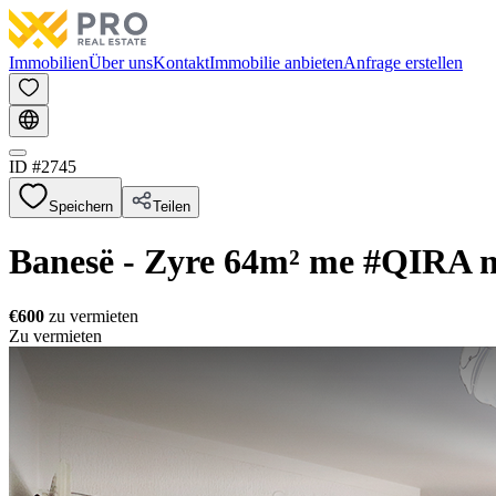
Immobilien
Über uns
Kontakt
Immobilie anbieten
Anfrage erstellen
ID #
2745
Speichern
Teilen
Banesë - Zyre 64m² me #QIRA n
€600
zu vermieten
Zu vermieten