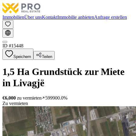
Immobilien
Über uns
Kontakt
Immobilie anbieten
Anfrage erstellen
ID #
15448
Speichern
Teilen
1,5 Ha Grundstück zur Miete
in Livagjë
€6,000
zu vermieten
599900.0%
Zu vermieten