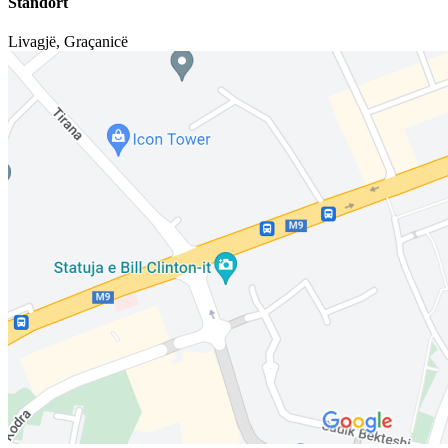
Standort
Livagjë
,
Graçanicë