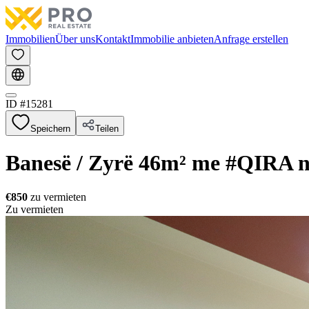
Immobilien
Über uns
Kontakt
Immobilie anbieten
Anfrage erstellen
ID #
15281
Speichern
Teilen
Banesë / Zyrë 46m² me #QIRA 
€850
zu vermieten
Zu vermieten