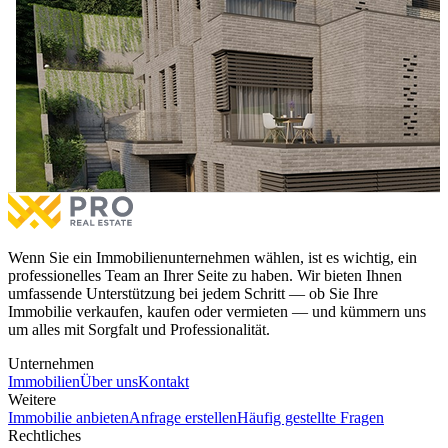
Haus zu #VERKAUF in Tokbashqe.
Haus zu #VERKAUF in Tokbashqe.
Preis nach Vereinbarung
Wenn Sie ein Immobilienunternehmen wählen, ist es wichtig, ein
professionelles Team an Ihrer Seite zu haben. Wir bieten Ihnen
umfassende Unterstützung bei jedem Schritt — ob Sie Ihre
Immobilie verkaufen, kaufen oder vermieten — und kümmern uns
um alles mit Sorgfalt und Professionalität.
Unternehmen
Immobilien
Über uns
Kontakt
Weitere
Immobilie anbieten
Anfrage erstellen
Häufig gestellte Fragen
Rechtliches