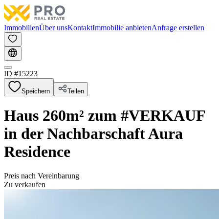
Immobilien
Über uns
Kontakt
Immobilie anbieten
Anfrage erstellen
ID #
15223
Speichern
Teilen
Haus 260m² zum #VERKAUF
in der Nachbarschaft Aura
Residence
Preis nach Vereinbarung
Zu verkaufen