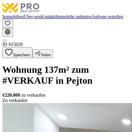
Immobilien
Über uns
Kontakt
Immobilie anbieten
Anfrage erstellen
ID #
15029
Speichern
Teilen
Wohnung 137m² zum
#VERKAUF in Pejton
€220,000
zu verkaufen
Zu verkaufen