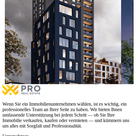
Wohnung 128,6 m² zum #VERKAUF im Muhaxherëve
Wohnun
Viertel.
Wohnun
Wohnung 128,6 m² zum #VERKAUF im Muhaxherëve
€1,600
Viertel.
3 Sc
€237,900
zu verkaufen
879.0%
3 Schlafzimmer
1 Balkon
Mehr
Wenn Sie ein Immobilienunternehmen wählen, ist es wichtig, ein
professionelles Team an Ihrer Seite zu haben. Wir bieten Ihnen
umfassende Unterstützung bei jedem Schritt — ob Sie Ihre
Immobilie verkaufen, kaufen oder vermieten — und kümmern uns
um alles mit Sorgfalt und Professionalität.