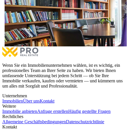
Lokal / Büro 165m² zu #VERMIETEN in Veternik
Haus - 
Lokal / Büro 165m² zu #VERMIETEN in Veternik
Haus - 
€1,500
zu vermieten
€1,200
6 Räume
2 Badezimmer
2 Sc
Mehr
Wenn Sie ein Immobilienunternehmen wählen, ist es wichtig, ein
professionelles Team an Ihrer Seite zu haben. Wir bieten Ihnen
umfassende Unterstützung bei jedem Schritt — ob Sie Ihre
Immobilie verkaufen, kaufen oder vermieten — und kümmern uns
um alles mit Sorgfalt und Professionalität.
Unternehmen
Immobilien
Über uns
Kontakt
Weitere
Immobilie anbieten
Anfrage erstellen
Häufig gestellte Fragen
Rechtliches
Allgemeine Geschäftsbedingungen
Datenschutzrichtlinie
Kontakt