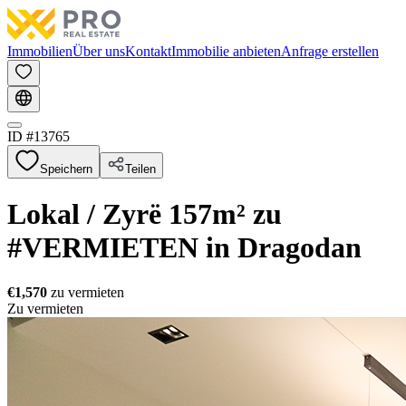
Immobilien
Über uns
Kontakt
Immobilie anbieten
Anfrage erstellen
ID #
13765
Speichern
Teilen
Lokal / Zyrë 157m² zu
#VERMIETEN in Dragodan
€1,570
zu vermieten
Zu vermieten