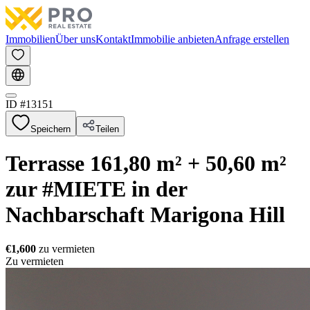
Immobilien
Über uns
Kontakt
Immobilie anbieten
Anfrage erstellen
ID #
13151
Speichern
Teilen
Terrasse 161,80 m² + 50,60 m²
zur #MIETE in der
Nachbarschaft Marigona Hill
€1,600
zu vermieten
Zu vermieten