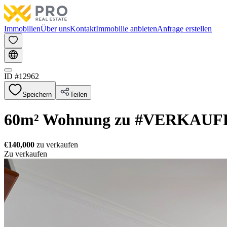
Immobilien
Über uns
Kontakt
Immobilie anbieten
Anfrage erstellen
ID #
12962
Speichern
Teilen
60m² Wohnung zu #VERKAUFEN
€140,000
zu verkaufen
Zu verkaufen