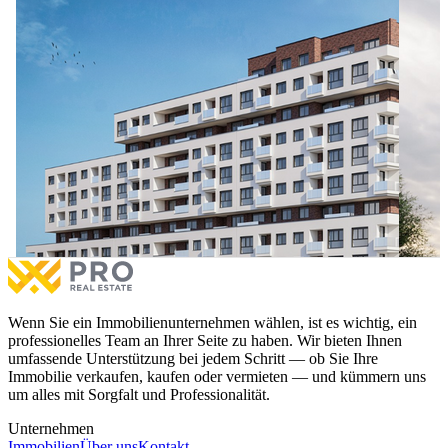
Wohnung 107,92 m² zum #VERKAUF in Prishtina e Re.
99,1 m
Wohnung 107,92 m² zum #VERKAUF in Prishtina e Re.
99,1 m
€124,100
zu verkaufen
4.7%
€123,9
3 Schlafzimmer
1 Balkon
2 Sc
Mehr
Wenn Sie ein Immobilienunternehmen wählen, ist es wichtig, ein
professionelles Team an Ihrer Seite zu haben. Wir bieten Ihnen
umfassende Unterstützung bei jedem Schritt — ob Sie Ihre
Immobilie verkaufen, kaufen oder vermieten — und kümmern uns
um alles mit Sorgfalt und Professionalität.
Unternehmen
Immobilien
Über uns
Kontakt