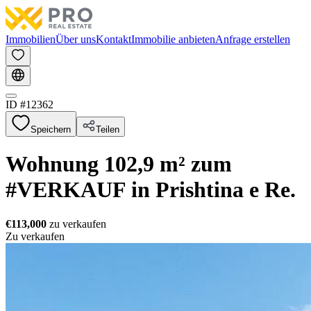
Immobilien
Über uns
Kontakt
Immobilie anbieten
Anfrage erstellen
ID #
12362
Speichern
Teilen
Wohnung 102,9 m² zum
#VERKAUF in Prishtina e Re.
€113,000
zu verkaufen
Zu verkaufen