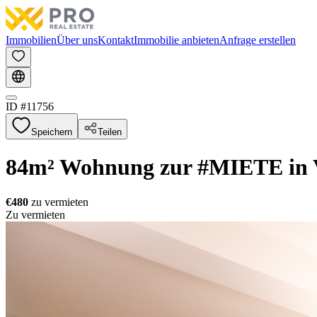
Immobilien
Über uns
Kontakt
Immobilie anbieten
Anfrage erstellen
ID #
11756
Speichern
Teilen
84m² Wohnung zur #MIETE in V
€480
zu vermieten
Zu vermieten