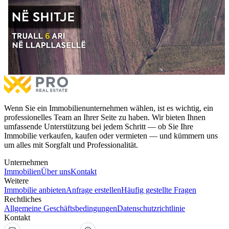
Grundstück 6 Ar in #VERKAUF in Llapllasellë.
Grundstück 6 Ar in #VERKAUF in Llapllasellë.
€3,000
/ ari
zu verkaufen
Mit Besitzurkunde
Dokumentation mit Notar
Mehr
Wenn Sie ein Immobilienunternehmen wählen, ist es wichtig, ein
professionelles Team an Ihrer Seite zu haben. Wir bieten Ihnen
umfassende Unterstützung bei jedem Schritt — ob Sie Ihre
Immobilie verkaufen, kaufen oder vermieten — und kümmern uns
um alles mit Sorgfalt und Professionalität.
Unternehmen
Immobilien
Über uns
Kontakt
Weitere
Immobilie anbieten
Anfrage erstellen
Häufig gestellte Fragen
Rechtliches
Allgemeine Geschäftsbedingungen
Datenschutzrichtlinie
Kontakt