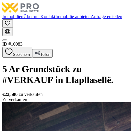
Immobilien
Über uns
Kontakt
Immobilie anbieten
Anfrage erstellen
ID #
10083
Speichern
Teilen
5 Ar Grundstück zu
#VERKAUF in Llapllasellë.
€22,500
zu verkaufen
Zu verkaufen